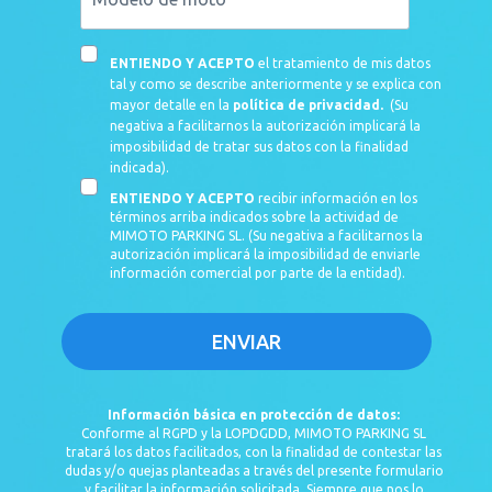
moto
Acepto
ENTIENDO Y ACEPTO
el tratamiento de mis datos
la
tal y como se describe anteriormente y se explica con
política
mayor detalle en la
política de privacidad
.
(Su
de
negativa a facilitarnos la autorización implicará la
privacidad
imposibilidad de tratar sus datos con la finalidad
de
indicada).
la
Info-
ENTIENDO Y ACEPTO
recibir información en los
web.
comercial
términos arriba indicados sobre la actividad de
MIMOTO PARKING SL. (Su negativa a facilitarnos la
autorización implicará la imposibilidad de enviarle
información comercial por parte de la entidad).
ENVIAR
Información básica en protección de datos:
Conforme al RGPD y la LOPDGDD, MIMOTO PARKING SL
tratará los datos facilitados, con la finalidad de contestar las
dudas y/o quejas planteadas a través del presente formulario
y facilitar la información solicitada. Siempre que nos lo